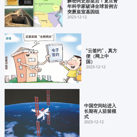
解密阿史那皇后！复旦青
年科学家破译全球首例古
突厥皇室基因组
2023-12-12
“云签约”，真方
便（网上中
国）
2023-12-12
中国空间站进入
长期有人驻留模
式
2023-12-12