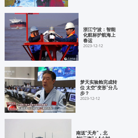
浙江宁波：智能
化航标护航海上
春运
2023-12-12
梦天实验舱完成转
位 太空“变形”分几
步？
2023-12-12
南送“天舟”，北